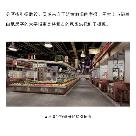
分区指引招牌设计灵感来自于泛黄做旧的字报，围挡上点缀着
白纸黑字的大字报更是将复古的氛围烘托到了极致。
▲泛黄字报做分区指引招牌