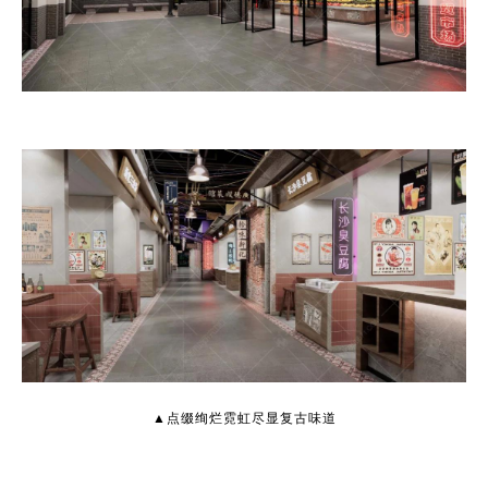
▲点缀绚烂霓虹尽显复古味道