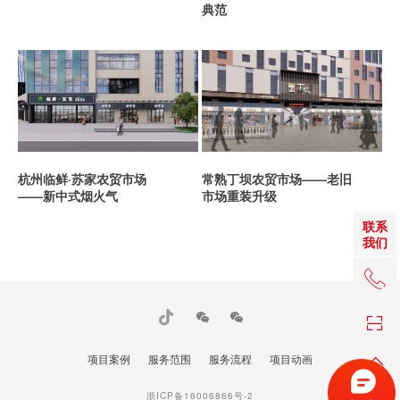
典范
杭州临鲜·苏家农贸市场
常熟丁坝农贸市场——老旧
——新中式烟火气
市场重装升级
联系
我们
+86 
项目案例
服务范围
服务流程
项目动画
TOP
浙ICP备16006866号-2