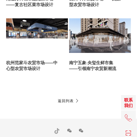
——复古社区菜市场设计
型农贸市场设计
杭州范家斗农贸市场——中
南宁五象·央玺生鲜市集
心型农贸市场设计
——引领南宁农贸新潮流
联系
返回列表
我们
+86 