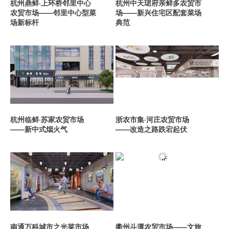
杭州鼎鲜·上环桥邻里中心
杭州中天珺府亲鲜多农贸市
农贸市场——邻里中心型菜
场——新兴住宅区配套菜场
场新标杆
典范
杭州临鲜·苏家农贸市场
浙农市集·河庄农贸市场
——新中式烟火气
——改造之路跌宕起伏
南通万科城市之光菜市场
衢州斗潭农贸市场——文旅